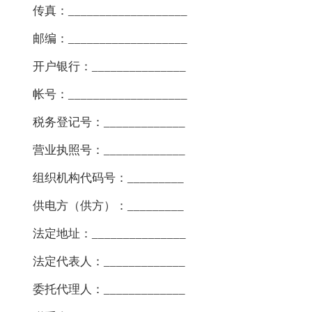
传真：___________________
邮编：___________________
开户银行：_______________
帐号：___________________
税务登记号：_____________
营业执照号：_____________
组织机构代码号：_________
供电方（供方）：_________
法定地址：_______________
法定代表人：_____________
委托代理人：_____________