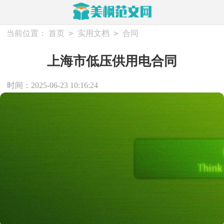
>
>
当前位置：
首页
实用文档
合同
上海市低压供用电合同
时间：2025-06-23 10:16:24