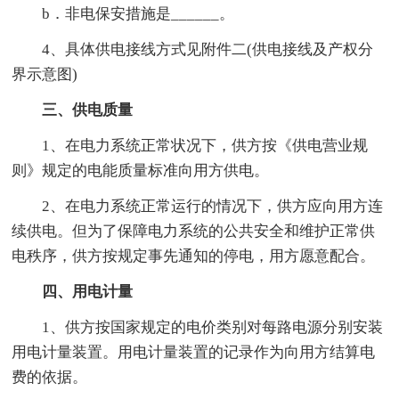
b．非电保安措施是______。
4、具体供电接线方式见附件二(供电接线及产权分
界示意图)
三、供电质量
1、在电力系统正常状况下，供方按《供电营业规
则》规定的电能质量标准向用方供电。
2、在电力系统正常运行的情况下，供方应向用方连
续供电。但为了保障电力系统的公共安全和维护正常供
电秩序，供方按规定事先通知的停电，用方愿意配合。
四、用电计量
1、供方按国家规定的电价类别对每路电源分别安装
用电计量装置。用电计量装置的记录作为向用方结算电
费的依据。