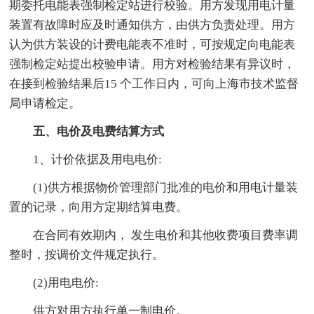
期委托电能表强制检定站进行校验。用方发现用电计量
装置有故障时应及时通知供方，由供方负责处理。用方
认为供方装设的计费电能表不准时，可按规定向电能表
强制检定站提出校验申请。用方对检验结果有异议时，
在接到检验结果后15 个工作日内，可向上海市技术监督
局申请检定。
五、电价及电费结算方式
1、计价依据及用电电价:
(1)供方根据物价管理部门批准的电价和用电计量装
置的记录，向用方定期结算电费。
在合同有效期内， 发生电价和其他收费项目费率调
整时，按调价文件规定执行。
(2)用电电价:
供方对用方执行单一制电价。