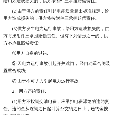
给用方造成损失的，供方按附件三承担赔偿责任。
(2)由于供方的责任引起电能质量超出标准规定，给
用方造成损失的，供方将按附件三承担赔偿责任。
(3)供方发生电力运行事故，给用方造成损失的，供
方将按附件三承担赔偿责任。但有下列情形之一的，供
方不承担赔偿责任:
①用方自身的过错;
② 因电力运行事故引起开关跳闸， 经自动重合闸装
置重合成功;
③ 由于不可抗力引起电力运行事故。
2、用方违约责任:
(1)用方不按期交清电费，应承担电费滞纳的违约责
任。违约金从逾期之日起计算至交纳之日止，违约金按