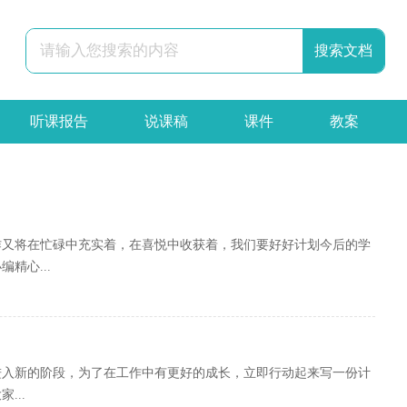
听课报告
说课稿
课件
教案
辞职报告
合同
申请书
策划书
作又将在忙碌中充实着，在喜悦中收获着，我们要好好计划今后的学
精心...
进入新的阶段，为了在工作中有更好的成长，立即行动起来写一份计
...