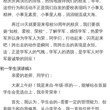
校庆庆典演出的排练，热情地接待我们的校友，等等。
这些行为和活动不正是我们自发的爱校表现吗？小事见
精神、小事见素质、小事显人格，涓涓细流成大海。
再过10天就要迎来母校50周年的校庆，我们要倡
扬“知校、爱校、荣校”，了解学军，感悟学军，热爱学
军并以身为学军人为荣，同学们，行动起来，闪亮起来
吧！跨出去的动作是瞬间，而跨出去的表现是永恒。
这，正是学军人的气魄，学军人的洒脱，是学军人对学
军最诚挚的回应！
初一学生演讲稿3
亲爱的老师、同学们：
大家上午好！我是来自-年级-班的---，能够站在首届
学生会竞选台上，我非常荣幸！
首先，我认为，学生会的--需要一定的管理能力、创
新能力和自我修养。从小学至今，我一直担任班干部，