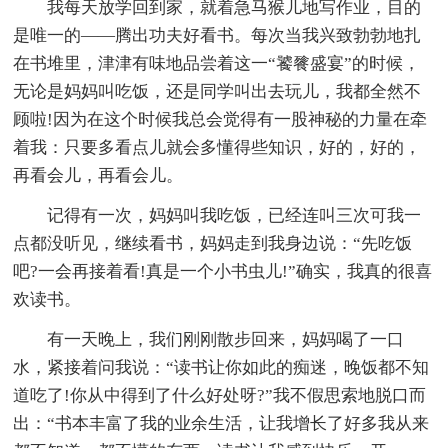
我每天放学回到家，就着急马猴儿地写作业，目的
是唯一的——腾出功夫好看书。每次当我兴致勃勃地扎
在书堆里，津津有味地品尝着这一“饕餮盛宴”的时候，
无论是妈妈叫吃饭，还是同学叫出去玩儿，我都全然不
顾啦!因为在这个时候我总会觉得有一股神秘的力量在牵
着我：只要多看点儿就会多懂得些知识，好的，好的，
再看会儿，再看会儿。
记得有一次，妈妈叫我吃饭，已经连叫三次可我一
点都没听见，继续看书，妈妈走到我身边说：“先吃饭
吧?一会再接着看!真是一个小书虫儿!”确实，我真的很喜
欢读书。
有一天晚上，我们刚刚散步回来，妈妈喝了一口
水，紧接着问我说：“读书让你如此的痴迷，晚饭都不知
道吃了!你从中得到了什么好处呀?”我不假思索地脱口而
出：“书本丰富了我的业余生活，让我增长了好多我从来