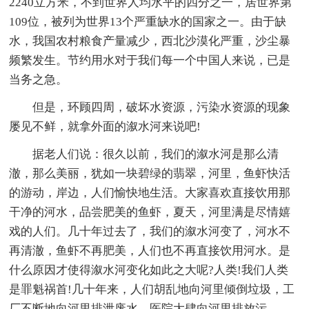
2240立方米，不到世界人均水平的四分之一，居世界第
109位，被列为世界13个严重缺水的国家之一。由于缺
水，我国农村粮食产量减少，西北沙漠化严重，沙尘暴
频繁发生。节约用水对于我们每一个中国人来说，已是
当务之急。
但是，环顾四周，破坏水资源，污染水资源的现象
屡见不鲜，就拿外面的溆水河来说吧!
据老人们说：很久以前，我们的溆水河是那么清
澈，那么美丽，犹如一块碧绿的翡翠，河里，鱼虾快活
的游动，岸边，人们愉快地生活。大家喜欢直接饮用那
干净的河水，品尝肥美的鱼虾，夏天，河里满是尽情嬉
戏的人们。几十年过去了，我们的溆水河变了，河水不
再清澈，鱼虾不再肥美，人们也不再直接饮用河水。是
什么原因才使得溆水河变化如此之大呢?人类!我们人类
是罪魁祸首!几十年来，人们胡乱地向河里倾倒垃圾，工
厂不断地向河里排泄废水，医院大肆向河里排放污