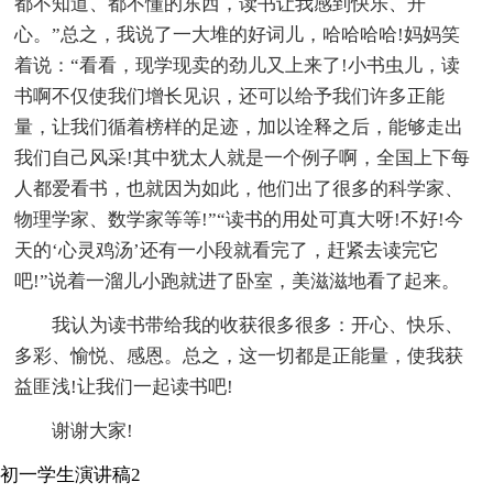
都不知道、都不懂的东西，读书让我感到快乐、开
心。”总之，我说了一大堆的好词儿，哈哈哈哈!妈妈笑
着说：“看看，现学现卖的劲儿又上来了!小书虫儿，读
书啊不仅使我们增长见识，还可以给予我们许多正能
量，让我们循着榜样的足迹，加以诠释之后，能够走出
我们自己风采!其中犹太人就是一个例子啊，全国上下每
人都爱看书，也就因为如此，他们出了很多的科学家、
物理学家、数学家等等!”“读书的用处可真大呀!不好!今
天的‘心灵鸡汤’还有一小段就看完了，赶紧去读完它
吧!”说着一溜儿小跑就进了卧室，美滋滋地看了起来。
我认为读书带给我的收获很多很多：开心、快乐、
多彩、愉悦、感恩。总之，这一切都是正能量，使我获
益匪浅!让我们一起读书吧!
谢谢大家!
初一学生演讲稿2