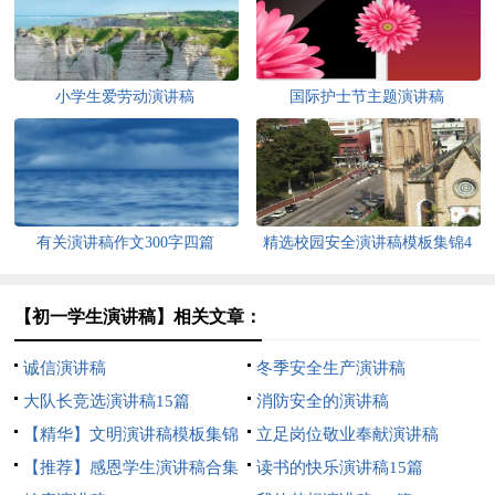
小学生爱劳动演讲稿
国际护士节主题演讲稿
有关演讲稿作文300字四篇
精选校园安全演讲稿模板集锦4
篇
【初一学生演讲稿】相关文章：
诚信演讲稿
冬季安全生产演讲稿
大队长竞选演讲稿15篇
消防安全的演讲稿
【精华】文明演讲稿模板集锦
立足岗位敬业奉献演讲稿
五篇
【推荐】感恩学生演讲稿合集
读书的快乐演讲稿15篇