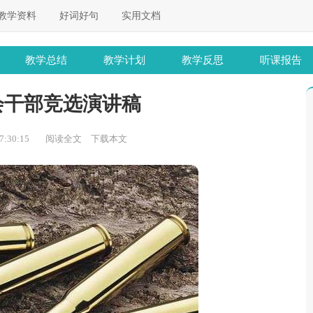
教学资料
好词好句
实用文档
教学总结
教学计划
教学反思
听课报告
会干部竞选演讲稿
:30:15
阅读全文
下载本文