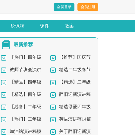
会员登录
会员注册
说课稿
课件
教案
最新推荐
【热门】四年级
【推荐】国庆节
教师节班会演讲
精选二年级春节
的我作文300字四篇
四年级作文300字集锦
【精品】四年级
【精选】二年级
稿
的作文锦集8篇
九篇
【精选】四年级
辞旧迎新演讲稿
的老师的作文300字合
中秋作文锦集6篇
【必备】二年级
精选母爱四年级
成长的作文七篇
集合五篇
集八篇
【热门】二年级
英语演讲稿14篇
作文300字集锦7篇
作文集合七篇
加油站演讲稿模
关于辞旧迎新演
我的作文4篇