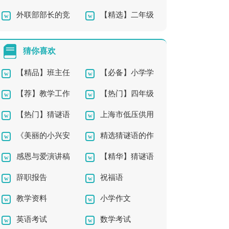
外联部部长的竞
【精选】二年级
板合集8篇
讲稿七篇
选演讲稿
草的作文合集七篇
猜你喜欢
【精品】班主任
【必备】小学学
【荐】教学工作
【热门】四年级
工作总结汇编九篇
校校本教研工作计划3
【热门】猜谜语
上海市低压供用
计划
的作文300字锦集六篇
篇
《美丽的小兴安
精选猜谜语的作
的作文300字集锦5篇
电合同
感恩与爱演讲稿
【精华】猜谜语
岭》教学反思
文汇总五篇
辞职报告
祝福语
集锦八篇
的作文300字合集九篇
教学资料
小学作文
英语考试
数学考试