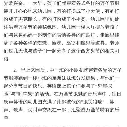
异常兴奋。一大早，孩子们就穿着各式各样的万圣节服
装开开心心地来幼儿园，有的打扮成了小天使，有的打
扮成了杰克船长，有的打扮成了小巫婆。幼儿园里到处
洋溢着万圣节的神秘氛围。幼儿园一楼大厅摆放着孩子
们与爸爸妈妈一起制作的表情各异的南瓜灯，走廊里挂
满了各种各样的蜘蛛、幽灵、巫婆和魔鬼等道具。老师
们这几天也与孩子们一起分享了这个西方鬼节的相关习
俗。
2、早上来园后，中一班的小朋友就穿着各异的万圣
节服装跑到一楼小班的弟弟妹妹班分发糖果，与他们一
起分享节日的快乐。英语课上孩子们参与了“鬼屋探
险”与“叼苹果”的活动。在万圣节鬼魅的音乐声中，往日
欢声笑语的幼儿园充满了此起彼伏的“鬼哭狼嚎”，笑
声、歌声、尖叫声交织在一起，汇聚成万圣节特有的乐
章。