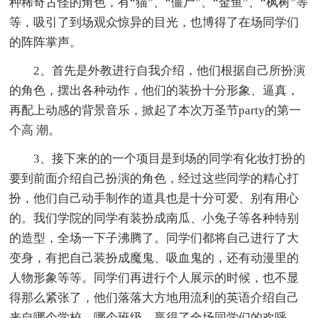
种稀奇古怪的角色，有“猫”、“僵尸”、“金鱼”、“枫树”等
等，吸引了到场观众惊异的目光，也博得了在场同学们
的阵阵掌声。
2、首先是外教进行自我介绍，他们根据自己所扮演
的角色，摆出各种动作，他们的装扮十分形象、逼真，
再配上动感的背景音乐，掀起了本次万圣节party的第一
个高 潮。
3、接下来的的一个项目是到场的同学有化妆打扮的
要到前面介绍自己扮演的角色，经过这些同学的精心打
扮，他们自己动手制作的道具也是十分可爱、别有用心
的。我们学院的同学有装扮成南瓜、小兔子等各种特别
的造型，全场一下子沸腾了。同学们都将自己进行了大
变身，有把自己装扮成魔鬼、吸血鬼的，还有动漫里的
人物形象等等。同学们再进行个人展示的时候，也不显
得那么紧张了，他们落落大方地用流利的英语介绍自己
来自哪个学校、哪个班级，赢得了全场同学们的欢呼