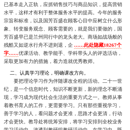
已基本走入正轨，应抓销售技巧与商品知识，提高营销
水平，这样才有利于整体服务水平的提高。今年的服务
宗旨和标准，以及国芳百盛在顾客心目中应树立什么形
象、转变服务观念、顾客需要的，就是我们要做的，国
芳百盛早已是兰州同行中的龙头老大。商场如战场般的
残酷又如逆水行舟不进则退，企
……此处隐藏18267个
字……
优课活动、教学能手、学科带头人的评选活动，
采取更加有力的措施，着力造就优秀教师。
二、认真学习理论，明确课改方向。
要把理论学习作为伴随课改全程的活动。二十一世
纪，是一个信息时代，知识不断更新，新的理念不断涌
现，学习成为现代社会生活的重要方式之一。教师从事
着教书育人的工作，更需要学习。只有那些重视学习，
善于学习的人，看问题才会更准，思路才会更清，行动
才会更快。教导处将统筹安排，将学习安排到全校业务
学习活动中，渗透到教研组教研活动中。在学习中，既