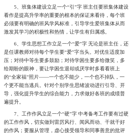
5、班集体建设立足一个“引”字 班主任要班集体建设
看作是提高升学率的重要的根本的保证来看待，每个班
必须要有明确的班风学风标准，引导学生爱班集体从而
激发其学习的积极性和热情，让学生有归属感。
6、学生思想工作立足一个“爱”字 无论是班主任，还
是任课教师对待每个学生要“爱”字当头。对优生适度加
压；对待中等生要多鼓励；对待学困生要多给微笑，多
给期盼的眼神，要让学困生退却或厌学时多看看班上
的“全家福”照片——一个也不能少，一个也不掉队，一
个更不能当逃兵。针对个别学生思绪波动进行引导、开
导，强化提升学生的综合能力，力求做好各班的成绩普
遍提升。
7、工作作风立足一个“硬”字 中考备考工作要有过硬
的工作作风，切实做到雷厉风行、闻风而动、干就干好
的作风；要服从管理，虚心接受领导和同事善意的批评