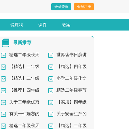
会员登录
会员注册
说课稿
课件
教案
最新推荐
精选二年级秋天
世界读书日演讲
【精选】二年级
【精选】四年级
作文300字10篇
稿模板集合九篇
【精选】二年级
小学二年级作文
作文集合五篇
过年作文300字汇总10
【推荐】四年级
精选二年级春节
优秀作文300字9篇
300字集锦八篇
篇
关于二年级优秀
【实用】四年级
愿望的作文300字合集
的作文合集七篇
有关一件难忘的
关于安全生产的
作文合集8篇
生命的作文六篇
6篇
精选二年级秋天
【精选】二年级
事四年级作文合集八
演讲稿模板汇编六篇