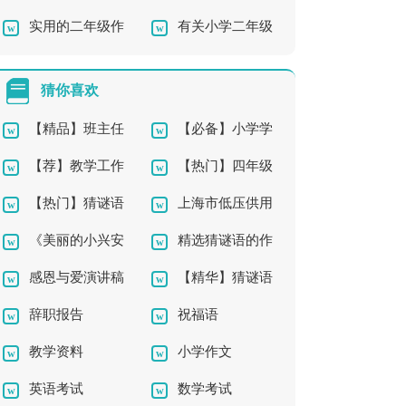
实用的二年级作
有关小学二年级
作文汇编9篇
秋天作文300字10篇
篇
文300字集锦7篇
小狗的作文3篇
猜你喜欢
【精品】班主任
【必备】小学学
【荐】教学工作
【热门】四年级
工作总结汇编九篇
校校本教研工作计划3
【热门】猜谜语
上海市低压供用
计划
的作文300字锦集六篇
篇
《美丽的小兴安
精选猜谜语的作
的作文300字集锦5篇
电合同
感恩与爱演讲稿
【精华】猜谜语
岭》教学反思
文汇总五篇
辞职报告
祝福语
集锦八篇
的作文300字合集九篇
教学资料
小学作文
英语考试
数学考试