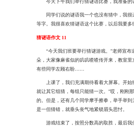
今天下午我们举行猜谜语比赛，我准备的
同学们说的谜语我一个也没有猜中，我很
等字。我很喜欢猜谜语这个比赛，以后我要多
猜谜语作文 11
“今天我们班要举行猜谜游戏。”老师宣
朵，大家像麻雀似的叽叽喳喳传开来，教室里
有些同学左顾右盼……
上课了，我们充满期待看着大屏幕。开始
就让其它组猜，每组只能猜一次。”哎，刚刚
的。但是，还有几个同学摩手擦拳，举手举到
是一但猜错，就垂头丧气地紧锁眉头思忖。
游戏结束了，按照分数高的取胜，最后我