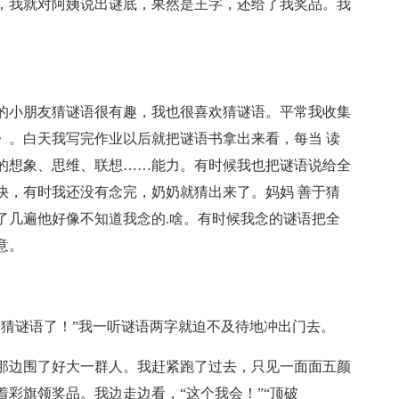
，我就对阿姨说出谜底，果然是王字，还给了我奖品。我
的小朋友猜谜语很有趣，我也很喜欢猜谜语。平常我收集
》。白天我写完作业以后就把谜语书拿出来看，每当 读
的想象、思维、联想……能力。有时候我也把谜语说给全
快，有时我还没有念完，奶奶就猜出来了。妈妈 善于猜
了几遍他好像不知道我念的.啥。有时候我念的谜语把全
意。
“猜谜语了！”我一听谜语两字就迫不及待地冲出门去。
那边围了好大一群人。我赶紧跑了过去，只见一面面五颜
彩旗领奖品。我边走边看，“这个我会！”“顶破