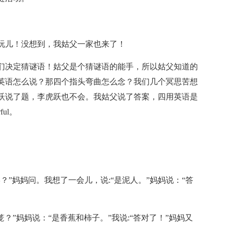
玩儿！没想到，我姑父一家也来了！
们决定猜谜语！姑父是个猜谜语的能手，所以姑父知道的
英语怎么说？那四个指头弯曲怎么念？我们几个冥思苦想
跃说了题，李虎跃也不会。我姑父说了答案，四用英语是
ful。
？”妈妈问。我想了一会儿，说:“是泥人。”妈妈说：“答
笼？”妈妈说：“是香蕉和柿子。”我说:“答对了！”妈妈又