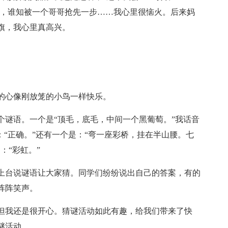
他，谁知被一个哥哥抢先一步……我心里很恼火。后来妈
旗，我心里真高兴。
的心像刚放笼的小鸟一样快乐。
个谜语。一个是“顶毛，底毛，中间一个黑葡萄。”我话音
：“正确。”还有一个是：“弯一座彩桥，挂在半山腰。七
：“彩虹。”
上台说谜语让大家猜。同学们纷纷说出自己的答案，有的
阵阵笑声。
但我还是很开心。猜谜活动如此有趣，给我们带来了快
谜活动。