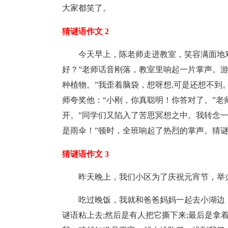
大家都笑了。
猜谜语作文 2
今天早上，陈老师走进教室，笑容满面地
好？”老师话音刚落，教室里响起一片掌声。
种植物。”我歪着脑袋，想呀想,可是还想不到
师夸奖他：“小刚，你真聪明！你答对了。”老
开。”同学们又陷入了苦思冥想之中。我转念
是雨伞！”顿时，全班响起了热烈的掌声。猜
猜谜语作文 3
昨天晚上，我们小区为了庆祝元宵节，举
吃过晚饭，我就和爸爸妈妈一起去小湖边
谜语粘上去;然后是有人把它撕下来;最后是拿