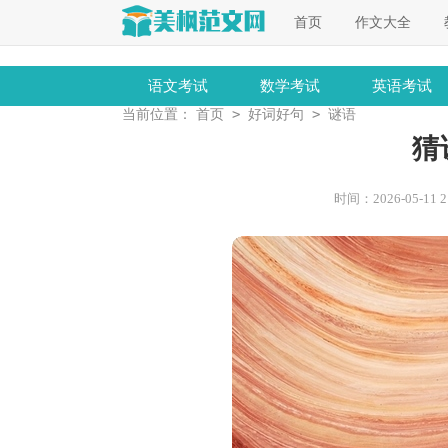
首页
作文大全
语文考试
数学考试
英语考试
>
>
当前位置：
首页
好词好句
谜语
猜
时间：2026-05-11 21