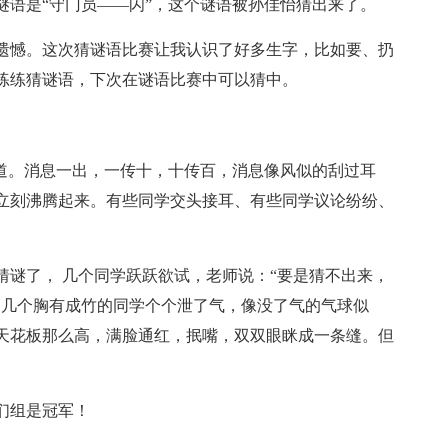
谜语是“守门员——闪”，这个谜语被孙佳怡猜出来了。
遗憾。这次猜谜语比赛让我认识了好多生字，比如要、扔
练练猜谜语，下次在谜语比赛中可以猜中。
布道。消息一出，一传十，十传百，消息像风似的刮过耳
立刻沸腾起来。有些同学交头接耳、有些同学议论纷纷、
猜谜了， 几个同学跃跃欲试，老师说：“要是猜不出来，
那几个胸有成竹的同学个个泄了气，像没了气的气球似
天花板那么高，满脸通红，抿嘴，双双眼眯成一条缝。但
们组是冠军！