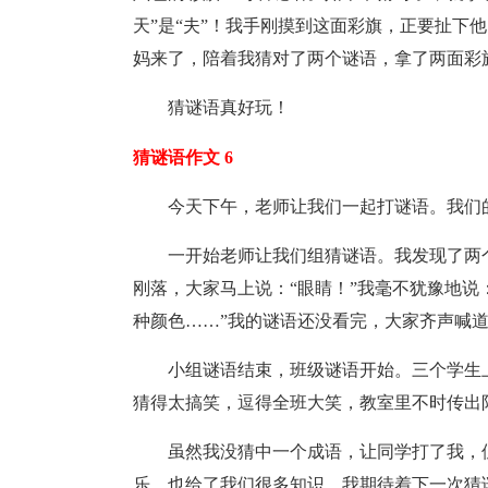
天”是“夫”！我手刚摸到这面彩旗，正要扯下
妈来了，陪着我猜对了两个谜语，拿了两面彩
猜谜语真好玩！
猜谜语作文 6
今天下午，老师让我们一起打谜语。我们
一开始老师让我们组猜谜语。我发现了两
刚落，大家马上说：“眼睛！”我毫不犹豫地说
种颜色……”我的谜语还没看完，大家齐声喊道
小组谜语结束，班级谜语开始。三个学生
猜得太搞笑，逗得全班大笑，教室里不时传出
虽然我没猜中一个成语，让同学打了我，
乐，也给了我们很多知识。我期待着下一次猜