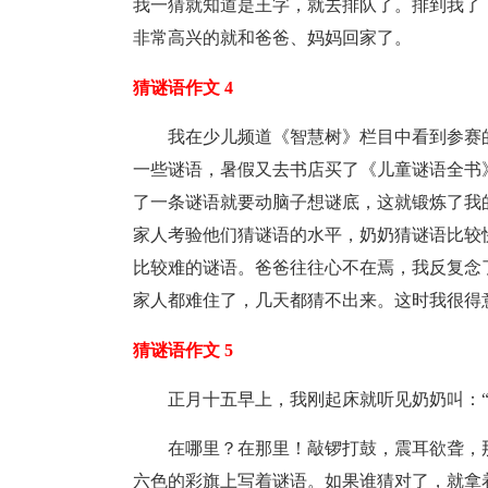
我一猜就知道是王字，就去排队了。排到我了
非常高兴的就和爸爸、妈妈回家了。
猜谜语作文 4
我在少儿频道《智慧树》栏目中看到参赛
一些谜语，暑假又去书店买了《儿童谜语全书
了一条谜语就要动脑子想谜底，这就锻炼了我
家人考验他们猜谜语的水平，奶奶猜谜语比较
比较难的谜语。爸爸往往心不在焉，我反复念
家人都难住了，几天都猜不出来。这时我很得
猜谜语作文 5
正月十五早上，我刚起床就听见奶奶叫：
在哪里？在那里！敲锣打鼓，震耳欲聋，
六色的彩旗上写着谜语。如果谁猜对了，就拿着