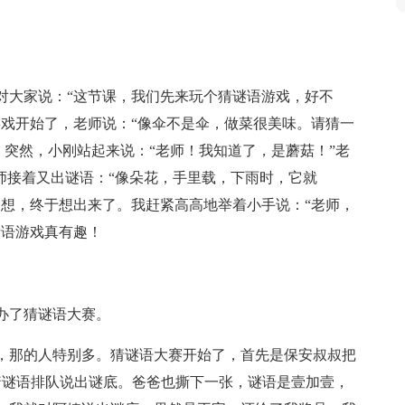
对大家说：“这节课，我们先来玩个猜谜语游戏，好不
游戏开始了，老师说：“像伞不是伞，做菜很美味。请猜一
。突然，小刚站起来说：“老师！我知道了，是蘑菇！”老
师接着又出谜语：“像朵花，手里载，下雨时，它就
一想，终于想出来了。我赶紧高高地举着小手说：“老师，
谜语游戏真有趣！
办了猜谜语大赛。
，那的人特别多。猜谜语大赛开始了，首先是保安叔叔把
着谜语排队说出谜底。爸爸也撕下一张，谜语是壹加壹，