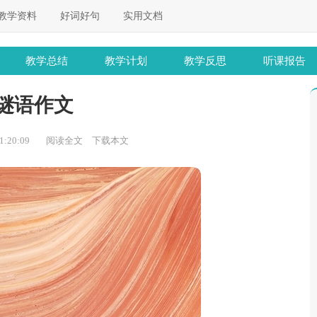
教学资料
好词好句
实用文档
教学总结
教学计划
教学反思
听课报告
谜语作文
:20:09
阅读全文
下载本文